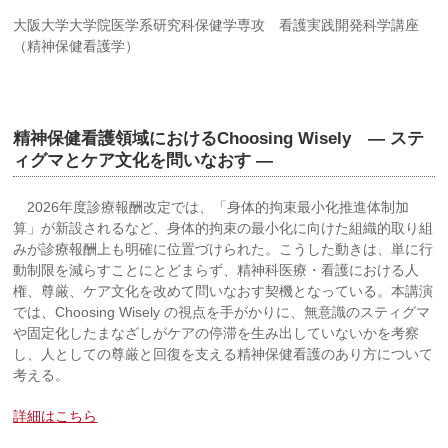
大阪大学大学院医学系研究科保健学専攻 看護実践開発科学講座
（精神保健看護学）
精神保健看護領域におけるChoosing Wisely ― ステ
ィグマとケア文化を問いなおす ―
2026年度診療報酬改定では、「身体的拘束最小化推進体制加
算」が新設されるなど、身体的拘束の最小化に向けた組織的取り組
みが診療報酬上も明確に位置づけられた。こうした動きは、単に行
動制限を減らすことにとどまらず、精神科医療・看護における人
権、尊厳、ケア文化を改めて問いなおす契機となっている。本講演
では、Choosing Wisely の視点を手がかりに、無意識のスティグマ
や固定化したまなざしがケアの停滞を生み出していないかを考察
し、人としての尊厳と回復を支える精神保健看護のあり方について
考える。
詳細はこちら